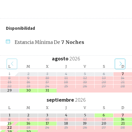
Disponibilidad
Estancia Mínima De
7 Noches
agosto
2026
L
M
X
J
V
S
D
1
2
3
4
5
6
7
8
9
10
11
12
13
14
15
16
17
18
19
20
21
22
23
24
25
26
27
28
29
30
31
septiembre
2026
L
M
X
J
V
S
D
1
2
3
4
5
6
7
8
9
10
11
12
13
14
15
16
17
18
19
20
21
22
23
24
25
26
27
28
29
30