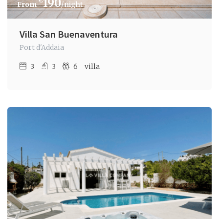
€
190
/night
Villa San Buenaventura
Port d'Addaia
3
3
6
villa