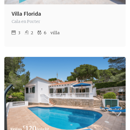
Villa Florida
Cala en Porter
3
2
6
villa
€
120
/night