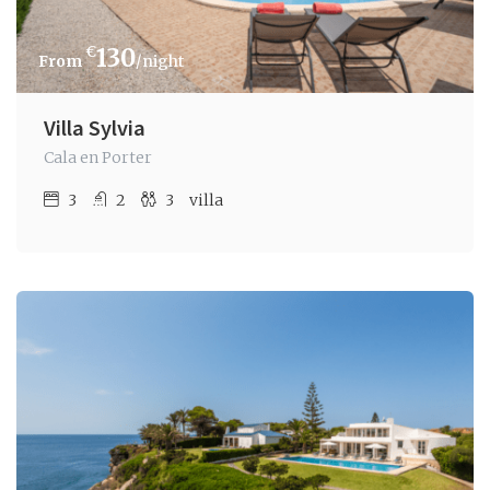
€
130
/night
Villa Sylvia
Cala en Porter
3
2
3
villa