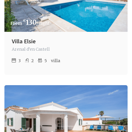
€
130
/night
Villa Elsie
Arenal d’en Castell
3
2
5
villa