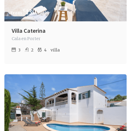
€
130
/night
Villa Caterina
Cala en Porter
3
2
4
villa