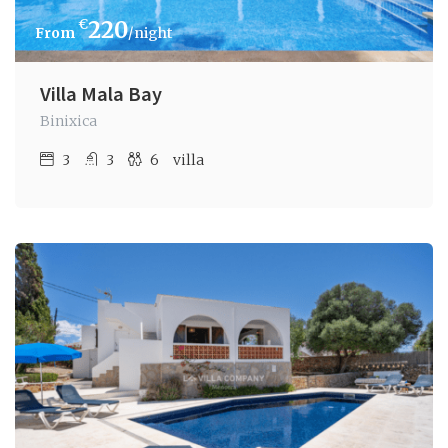
€
220
/night
Villa Mala Bay
Binixica
3
3
6
villa