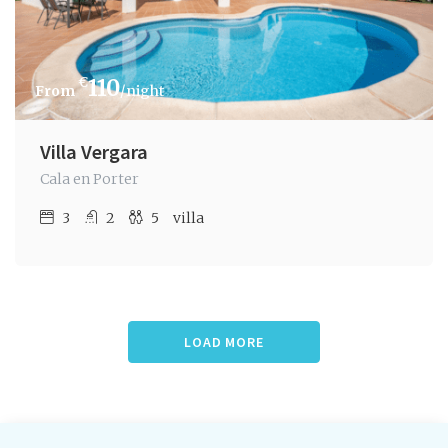
€
110
/night
Villa Vergara
Cala en Porter
3
2
5
villa
LOAD MORE