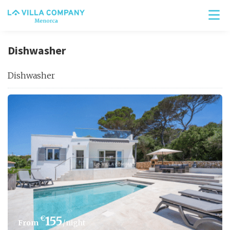
Dishwasher
Dishwasher
€
155
/night