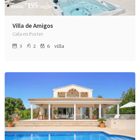
€
155
/night
Villa de Amigos
Cala en Porter
3
2
6
villa