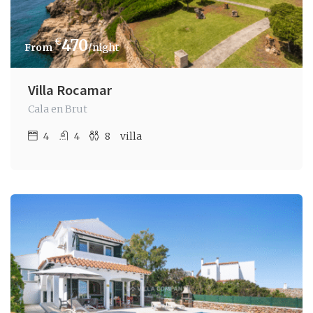
€
470
/night
Villa Rocamar
Cala en Brut
4
4
8
villa